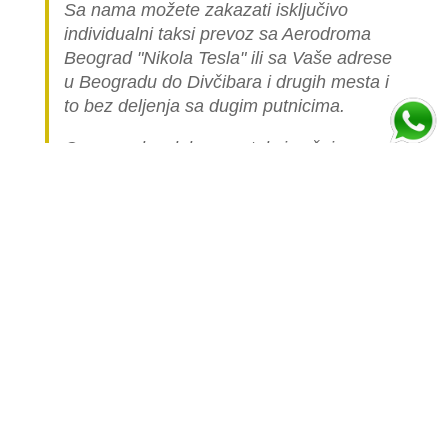
Sa nama možete zakazati isključivo
individualni taksi prevoz sa Aerodroma
Beograd "Nikola Tesla" ili sa Vaše adrese
u Beogradu do Divčibara i drugih mesta i
to bez deljenja sa dugim putnicima.
Cena ovakve luksuzne taksi vožnje
automobilom je višestruko skuplja nego
cena linijskog (deljenog) prevoza jer je
celo vozilo namenjeno samo vama.
Popunite formu ispod i izračunajte cenu
prevoza