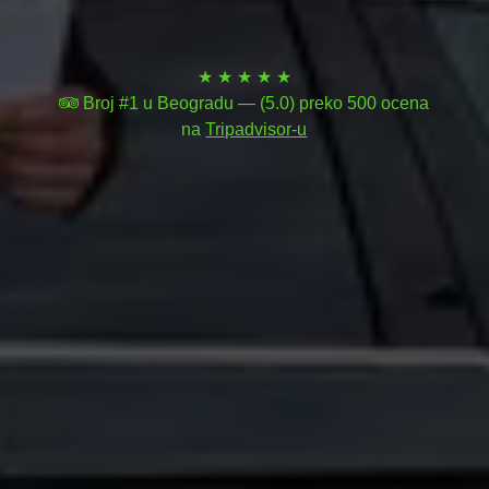
★ ★ ★ ★ ★
Broj #1 u Beogradu — (5.0) preko 500 ocena
na
Tripadvisor-u