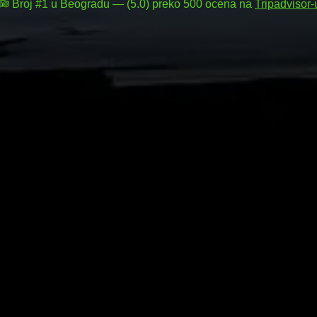
Broj #1 u Beogradu — (5.0) preko 500 ocena na
Tripadvisor-