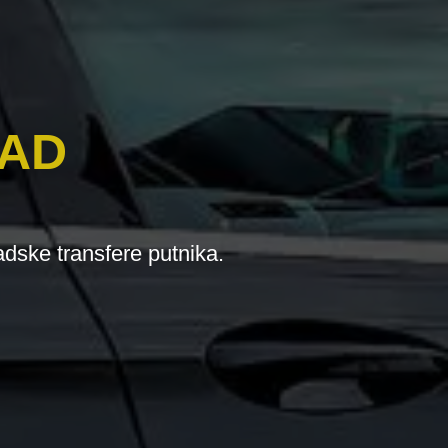
RAD
adske transfere putnika.