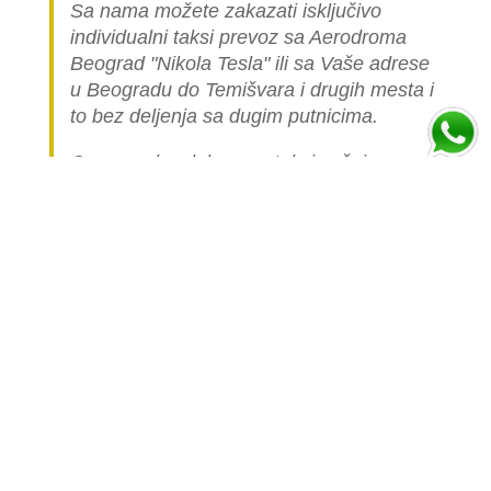
Sa nama možete zakazati isključivo
individualni taksi prevoz sa Aerodroma
Beograd "Nikola Tesla" ili sa Vaše adrese
u Beogradu do Temišvara i drugih mesta i
to bez deljenja sa dugim putnicima.
Cena ovakve luksuzne taksi vožnje
automobilom je višestruko skuplja nego
cena linijskog (deljenog) prevoza jer je
celo vozilo namenjeno samo vama.
Popunite formu ispod i izračunajte cenu
prevoza