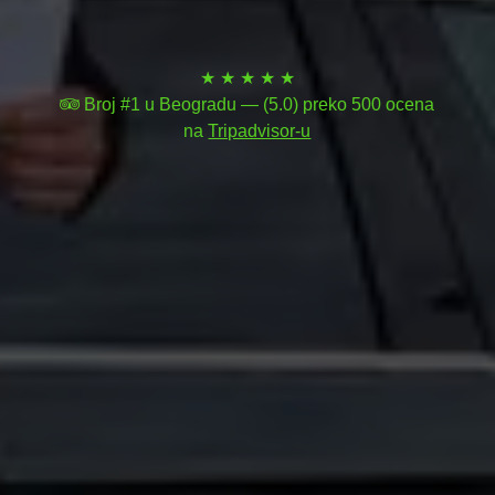
★ ★ ★ ★ ★
Broj #1 u Beogradu — (5.0) preko 500 ocena
na
Tripadvisor-u