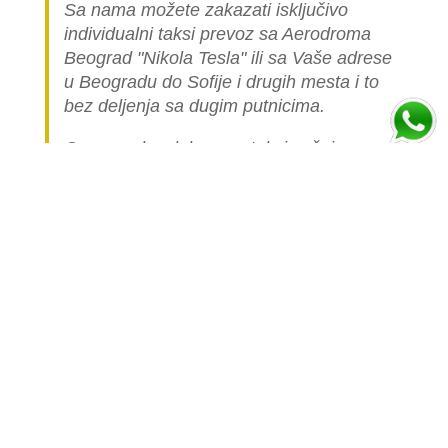
Sa nama možete zakazati isključivo
individualni taksi prevoz sa Aerodroma
Beograd "Nikola Tesla" ili sa Vaše adrese
u Beogradu do Sofije i drugih mesta i to
bez deljenja sa dugim putnicima.
Cena ovakve luksuzne taksi vožnje
automobilom je višestruko skuplja nego
cena linijskog (deljenog) prevoza jer je
celo vozilo namenjeno samo vama.
Popunite formu ispod i izračunajte cenu
prevoza