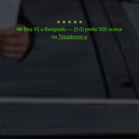
★ ★ ★ ★ ★
Broj #1 u Beogradu — (5.0) preko 500 ocena
na
Tripadvisor-u