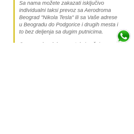
Sa nama možete zakazati isključivo
individualni taksi prevoz sa Aerodroma
Beograd "Nikola Tesla" ili sa Vaše adrese
u Beogradu do Podgorice i drugih mesta i
to bez deljenja sa dugim putnicima.
Cena ovakve luksuzne taksi vožnje
automobilom je višestruko skuplja nego
cena linijskog (deljenog) prevoza jer je
celo vozilo namenjeno samo vama.
Popunite formu ispod i izračunajte cenu
prevoza