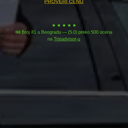
PROVERI CENU
★ ★ ★ ★ ★
Broj #1 u Beogradu — (5.0) preko 500 ocena
na
Tripadvisor-u