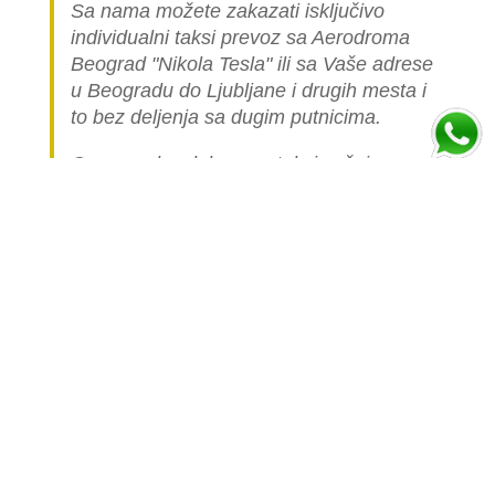
Sa nama možete zakazati isključivo
individualni taksi prevoz sa Aerodroma
Beograd "Nikola Tesla" ili sa Vaše adrese
u Beogradu do Ljubljane i drugih mesta i
to bez deljenja sa dugim putnicima.
Cena ovakve luksuzne taksi vožnje
automobilom je višestruko skuplja nego
cena linijskog (deljenog) prevoza jer je
celo vozilo namenjeno samo vama.
Popunite formu ispod i izračunajte cenu
prevoza