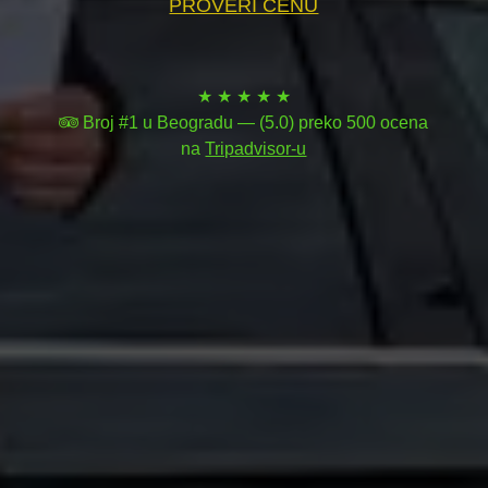
PROVERI CENU
★ ★ ★ ★ ★
Broj #1 u Beogradu — (5.0) preko 500 ocena
na
Tripadvisor-u