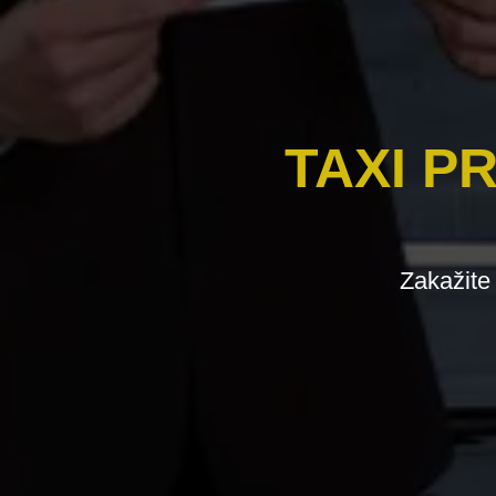
TAXI P
Zakažite 