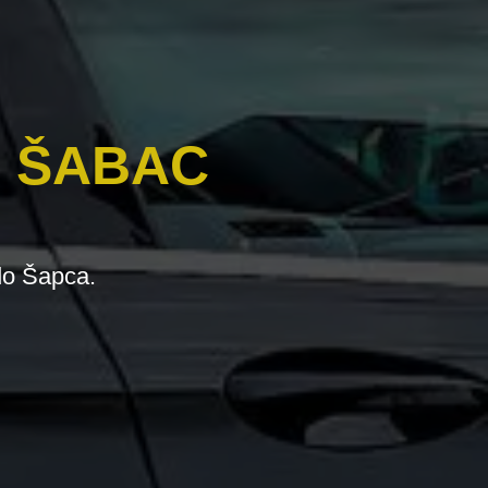
– ŠABAC
 do Šapca.