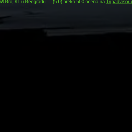
Broj #1 u Beogradu — (5.0) preko 500 ocena na
Tripadvisor-