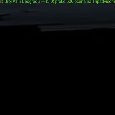
Broj #1 u Beogradu — (5.0) preko 500 ocena na
Tripadvisor-