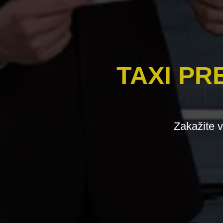
TAXI PR
Zakažite v