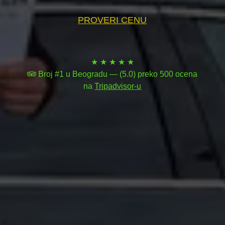
PROVERI CENU
★ ★ ★ ★ ★
Broj #1 u Beogradu — (5.0) preko 500 ocena
na
Tripadvisor-u