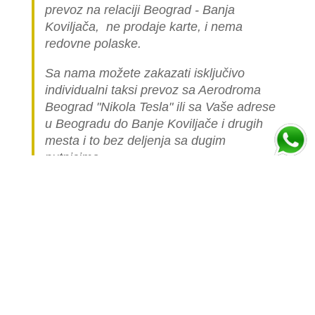
prevoz na relaciji Beograd - Banja
Koviljača, ne prodaje karte, i nema
redovne polaske.
Sa nama možete zakazati isključivo
individualni taksi prevoz sa Aerodroma
Beograd "Nikola Tesla" ili sa Vaše adrese
u Beogradu do Banje Koviljače i drugih
mesta i to bez deljenja sa dugim
putnicima.
Cena ovakve luksuzne taksi vožnje
automobilom je višestruko skuplja nego
cena linijskog (deljenog) prevoza jer je
celo vozilo namenjeno samo vama.
Popunite formu ispod i izračunajte cenu