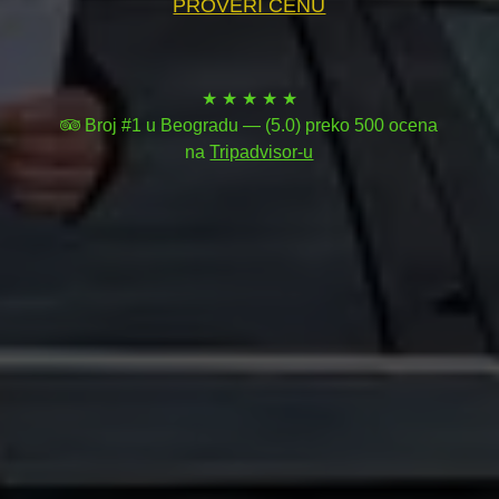
PROVERI CENU
★ ★ ★ ★ ★
Broj #1 u Beogradu — (5.0) preko 500 ocena
na
Tripadvisor-u