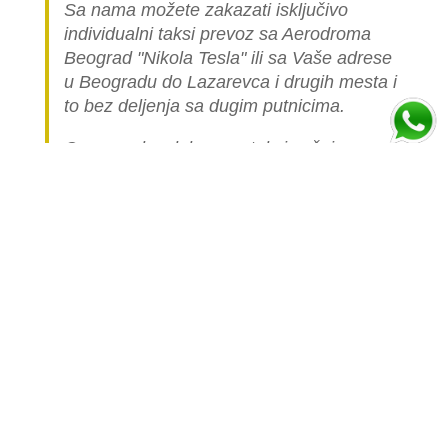
Sa nama možete zakazati isključivo
individualni taksi prevoz sa Aerodroma
Beograd "Nikola Tesla" ili sa Vaše adrese
u Beogradu do Lazarevca i drugih mesta i
to bez deljenja sa dugim putnicima.
Cena ovakve luksuzne taksi vožnje
automobilom je višestruko skuplja nego
cena linijskog (deljenog) prevoza jer je
celo vozilo namenjeno samo vama.
Popunite formu ispod i izračunajte cenu
prevoza