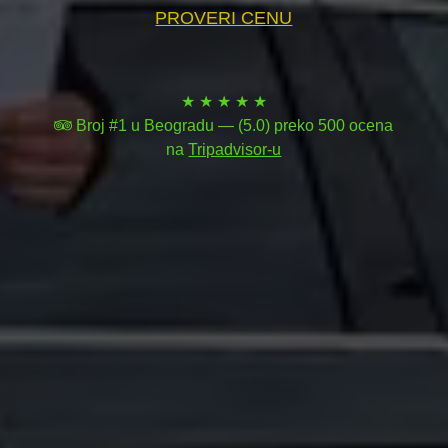
PROVERI CENU
★ ★ ★ ★ ★
Broj #1 u Beogradu — (5.0) preko 500 ocena
na
Tripadvisor-u