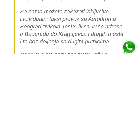
Sa nama možete zakazati isključivo
individualni taksi prevoz sa Aerodroma
Beograd "Nikola Tesla" ili sa Vaše adrese
u Beogradu do Kragujevca i drugih mesta
i to bez deljenja sa dugim putnicima.
Cena ovakve luksuzne taksi vožnje
automobilom je višestruko skuplja nego
cena linijskog (deljenog) prevoza jer je
celo vozilo namenjeno samo vama.
Popunite formu ispod i izračunajte cenu
prevoza