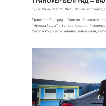
ТРАНСФЕР БЕЛГРАД — ВА
by
Taxi Online
|
Окт 25, 2022
|
Такси из аэропорта
,
Т
Трансфер Белград — Валево Закажите час
"Никола Тесла" в Валево, Сербия. Проверь
таксомоторных компаний, лимузинов, автоб